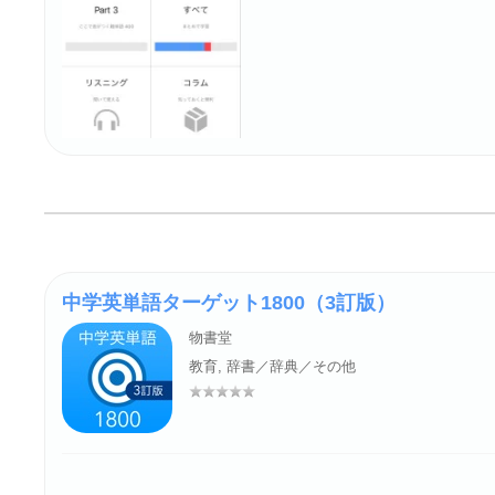
中学英単語ターゲット1800（3訂版）
物書堂
教育, 辞書／辞典／その他
評価: –