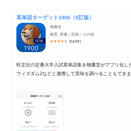
英単語ターゲット1900（5訂版）
物書堂
教育, 辞書／辞典／その他
(543件)
評価: 4
旺文社の定番大学入試英単語集を物書堂がアプリ化し
ウィズダム2などと連携して意味を調べることもでき