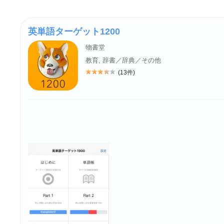
英単語ターゲット1200
物書堂
教育, 辞書／辞典／その他
(13件)
評価: 3.5