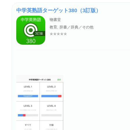
中学英熟語ターゲット380（3訂版）
物書堂
教育, 辞書／辞典／その他
評価: –