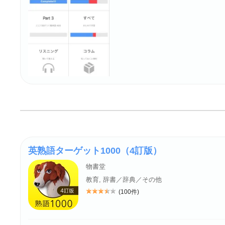
英熟語ターゲット1000（4訂版）
物書堂
教育, 辞書／辞典／その他
(100件)
評価: 3.5