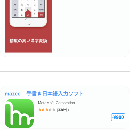
mazec – 手書き日本語入力ソフト
MetaMoJi Corporation
(336件)
評価: 3.5
¥900
+