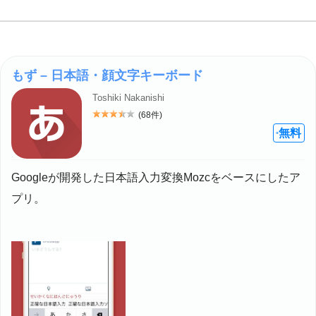
もず – 日本語・顔文字キーボード
Toshiki Nakanishi
(68件)
評価: 3.5
無料
+
Googleが開発した日本語入力変換Mozcをベースにしたア
プリ。