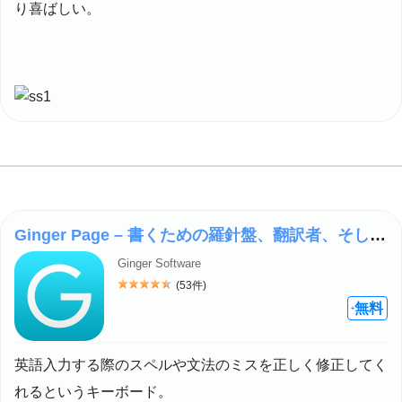
り喜ばしい。
Ginger Page – 書くための羅針盤、翻訳者、そして辞書となるもの
Ginger Software
(53件)
評価: 4.5
無料
+
英語入力する際のスペルや文法のミスを正しく修正してく
れるというキーボード。