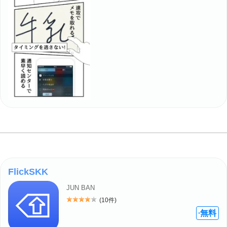
FlickSKK
JUN BAN
(10件)
評価: 4
無料
+