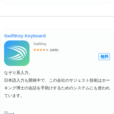
SwiftKey Keyboard
SwiftKey
(34件)
評価: 4
無料
+
なぞり系入力。
日本語入力も開発中で、この会社のサジェスト技術はホー
キング博士の会話を手助けするためのシステムにも使われ
ています。