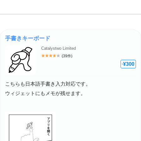
手書きキーボード
Catalystwo Limited
(39件)
評価: 4
¥300
+
こちらも日本語手書き入力対応です。
ウィジェットにもメモが残せます。