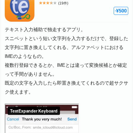
(19件)
評価: 3.5
¥500
+
テキスト入力補助で独走するアプリ。
スニペットという短い文字列を入力するだけで、登録した
文字列に置き換えしてくれる、アルファベットにおける
IMEのようなもの。
複数行登録できるとか、IMEとは違って変換候補とか確定
って手間がありません。
既定の文字を入力したら即置き換えてくれるので超サクサ
ク使えます。