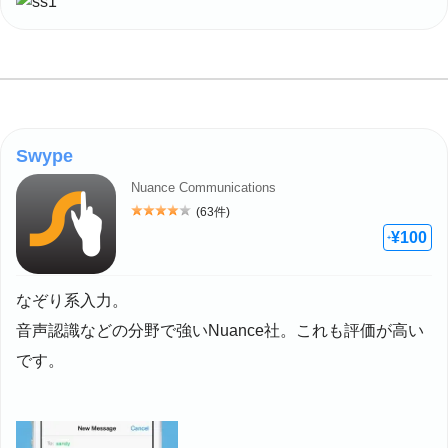
Swype
Nuance Communications
(63件)
評価: 4
¥100
+
なぞり系入力。
音声認識などの分野で強いNuance社。これも評価が高い
です。