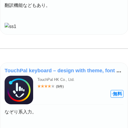
翻訳機能などもあり。
TouchPal keyboard – design with theme, font and emoji
TouchPal HK Co., Ltd.
(9件)
評価: 4
無料
+
なぞり系入力。