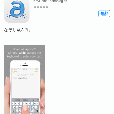
KeyPoint Technologies
評価: –
無料
+
なぞり系入力。