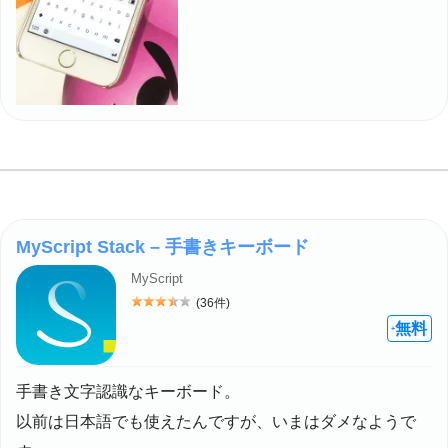
MyScript Stack – 手書きキーボード
MyScript
(36件)
評価: 3.5
無料
+
手書き文字認識なキーボード。
以前は日本語でも使えたんですが、いまはダメなようで