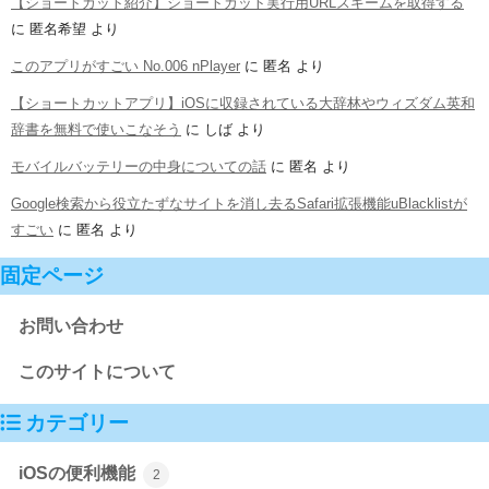
【ショートカット紹介】ショートカット実行用URLスキームを取得する
に
匿名希望
より
このアプリがすごい No.006 nPlayer
に
匿名
より
【ショートカットアプリ】iOSに収録されている大辞林やウィズダム英和
辞書を無料で使いこなそう
に
しば
より
モバイルバッテリーの中身についての話
に
匿名
より
Google検索から役立たずなサイトを消し去るSafari拡張機能uBlacklistが
すごい
に
匿名
より
固定ページ
お問い合わせ
このサイトについて
カテゴリー
iOSの便利機能
2