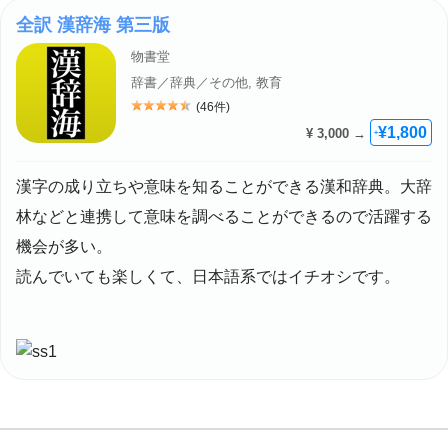
全訳 漢辞海 第三版
物書堂
辞書／辞典／その他, 教育
(46件)
評価: 4.5
¥1,800
¥ 3,000 →
+
漢字の成り立ちや意味を知ることができる漢和辞典。大辞
林などと連携して意味を調べることができるので活躍する
機会が多い。
読んでいても楽しくて、日本語系ではイチオシです。