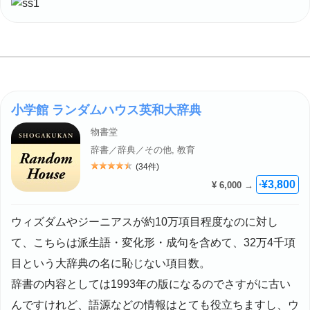
小学館 ランダムハウス英和大辞典
物書堂
辞書／辞典／その他, 教育
(34件)
評価: 4.5
¥3,800
¥ 6,000 →
+
ウィズダムやジーニアスが約10万項目程度なのに対し
て、こちらは派生語・変化形・成句を含めて、32万4千項
目という大辞典の名に恥じない項目数。
辞書の内容としては1993年の版になるのでさすがに古い
んですけれど、語源などの情報はとても役立ちますし、ウ