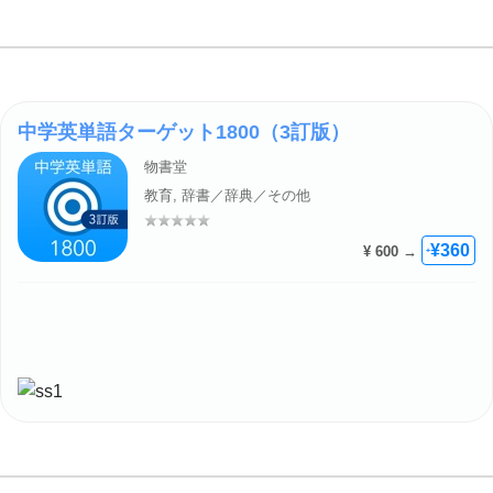
中学英単語ターゲット1800（3訂版）
物書堂
教育, 辞書／辞典／その他
評価: –
¥360
¥ 600 →
+