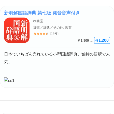
新明解国語辞典 第七版 発音音声付き
物書堂
辞書／辞典／その他, 教育
(13件)
評価: 4.5
¥1,200
¥ 1,900 →
+
日本でいちばん売れている小型国語辞典。独特の語釈で人
気。