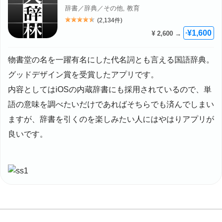
辞書／辞典／その他, 教育
(2,134件)
評価: 4.5
¥1,600
¥ 2,600 →
+
物書堂の名を一躍有名にした代名詞とも言える国語辞典。
グッドデザイン賞を受賞したアプリです。
内容としてはiOSの内蔵辞書にも採用されているので、単
語の意味を調べたいだけであればそちらでも済んでしまい
ますが、辞書を引くのを楽しみたい人にはやはりアプリが
良いです。