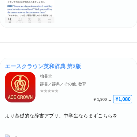
エースクラウン英和辞典 第2版
物書堂
辞書／辞典／その他, 教育
評価: –
¥1,080
¥ 1,900 →
+
より基礎的な辞書アプリ。中学生ならまずこちらを。