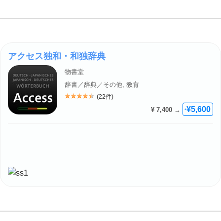
アクセス独和・和独辞典
物書堂
辞書／辞典／その他, 教育
(22件)
評価: 4.5
¥5,600
¥ 7,400 →
+