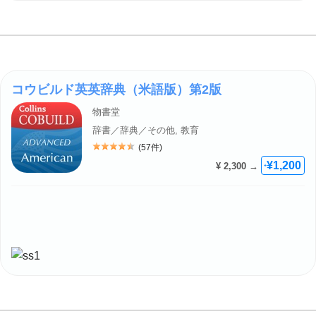
コウビルド英英辞典（米語版）第2版
物書堂
辞書／辞典／その他, 教育
(57件)
評価: 4.5
¥1,200
¥ 2,300 →
+