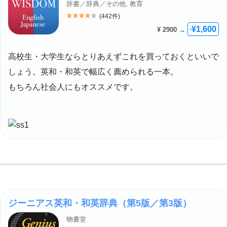
辞書／辞典／その他, 教育
(442件)
評価: 4
¥1,600
¥ 2900 →
+
高校生・大学生ならとりあえずこれを買っておくといいで
しょう。英和・和英で幅広く薦められる一本。
もちろん社会人にもオススメです。
ジーニアス英和・和英辞典（第5版／第3版）
物書堂