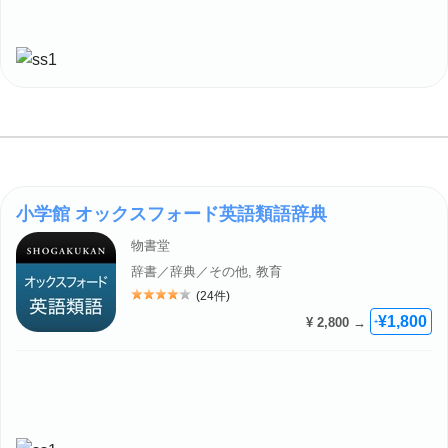
小学館 オックスフォード英語類語辞典
物書堂
辞書／辞典／その他, 教育
(24件)
評価: 4
¥1,800
¥ 2,800 →
+