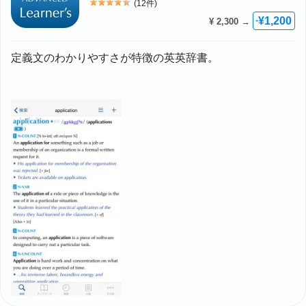
(12件)
評価: 4.5
¥1,200
¥ 2,300 →
+
定義文のわかりやすさが特徴の英英辞書。