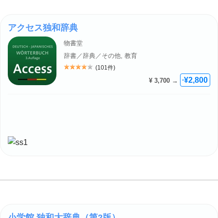
アクセス独和辞典
物書堂
辞書／辞典／その他, 教育
(101件)
評価: 4
¥2,800
¥ 3,700 →
+
小学館 独和大辞典（第2版）