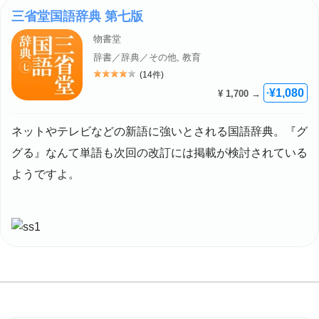
三省堂国語辞典 第七版
物書堂
辞書／辞典／その他, 教育
(14件)
評価: 4
¥1,080
¥ 1,700 →
+
ネットやテレビなどの新語に強いとされる国語辞典。『グ
グる』なんて単語も次回の改訂には掲載が検討されている
ようですよ。