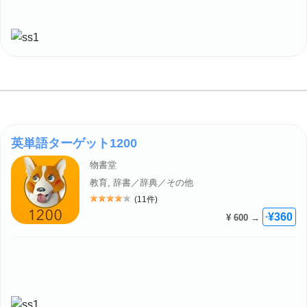
英単語ターゲット1200
物書堂
教育, 辞書／辞典／その他
(11件)
評価: 4
¥360
¥ 600 →
+