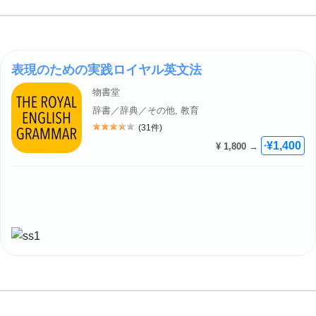
表現のための実践ロイヤル英文法
物書堂
辞書／辞典／その他, 教育
(31件)
評価: 3.5
¥1,400
¥ 1,800 →
+