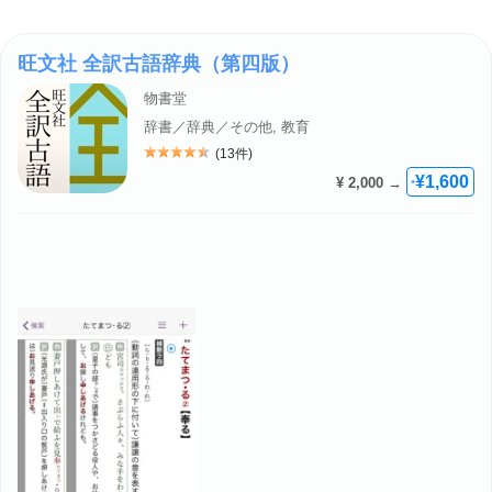
旺文社 全訳古語辞典（第四版）
物書堂
辞書／辞典／その他, 教育
(13件)
評価: 4.5
¥1,600
¥ 2,000 →
+