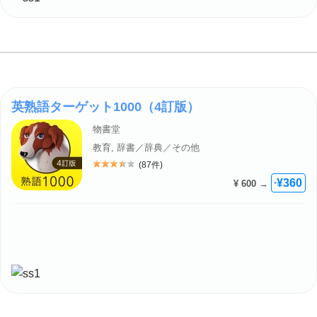
英熟語ターゲット1000（4訂版）
物書堂
教育, 辞書／辞典／その他
(87件)
評価: 3.5
¥360
¥ 600 →
+