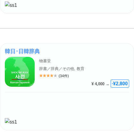
韓日･日韓辞典
物書堂
辞書／辞典／その他, 教育
(34件)
評価: 4
¥2,800
¥ 4,000 →
+