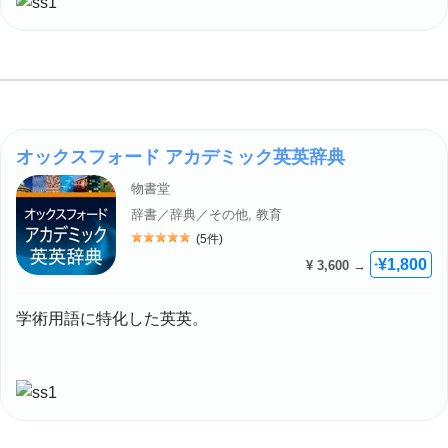
オックスフォード アカデミック英英辞典
物書堂
辞書／辞典／その他, 教育
(5件)
評価: 5
¥1,800
¥ 3,600 →
+
学術用語に特化した英英。