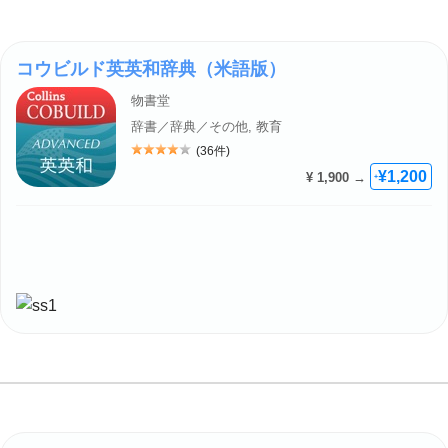
コウビルド英英和辞典（米語版）
物書堂
辞書／辞典／その他, 教育
(36件)
評価: 4
¥1,200
¥ 1,900 →
+