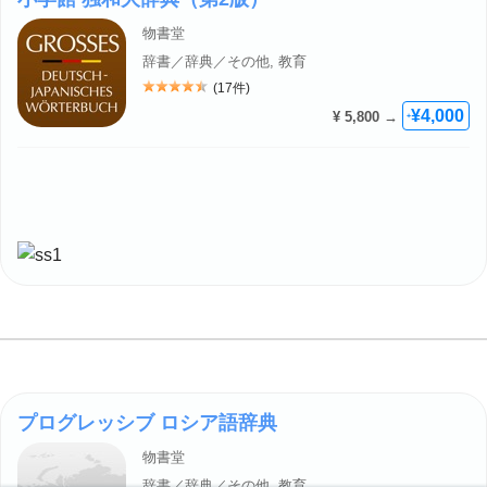
物書堂
辞書／辞典／その他, 教育
(17件)
評価: 4.5
¥4,000
¥ 5,800 →
+
プログレッシブ ロシア語辞典
物書堂
辞書／辞典／その他, 教育