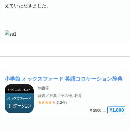
えていただきました。
小学館 オックスフォード 英語コロケーション辞典
物書堂
辞書／辞典／その他, 教育
(13件)
評価: 4.5
¥1,800
¥ 2800 →
+