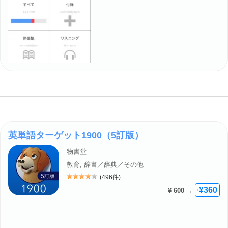
英単語ターゲット1900（5訂版）
物書堂
教育, 辞書／辞典／その他
(496件)
評価: 4
¥360
¥ 600 →
+