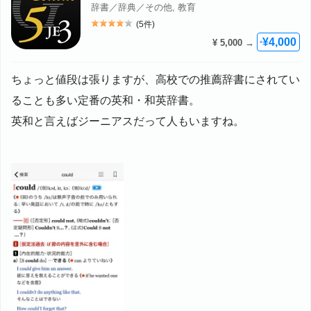
辞書／辞典／その他, 教育
(5件)
評価: 4
¥4,000
¥ 5,000 →
+
ちょっと値段は張りますが、高校での推薦辞書にされてい
ることも多い定番の英和・和英辞書。
英和と言えばジーニアスだって人もいますね。