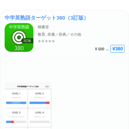
中学英熟語ターゲット380（3訂版）
物書堂
教育, 辞書／辞典／その他
評価: –
¥360
¥ 600 →
+