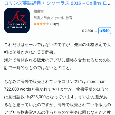
コリンズ英語辞典 + シソーラス 2016 – Collins English Dictionary
物書堂
辞書／辞典／その他, 教育
(13件)
評価: 4
¥840
¥ 2,800 →
+
これだけはセールではないのですが、先日の価格改定で大
幅に値引きされた英英辞書。
海外で展開される版元のアプリに価格を合わせるための改
訂で一時的なものではないとのこと。
ちなみに海外で販売されているコリンズには more than
722,000 wordsと書かれておりますが、物書堂版のほうで
は見出語数: 約223,000となっています。ずいぶん差があ
るなと思っていたのですが、海外で販売されている版元の
アプリも物書堂さんの作ったもので中身は同じなんだと教