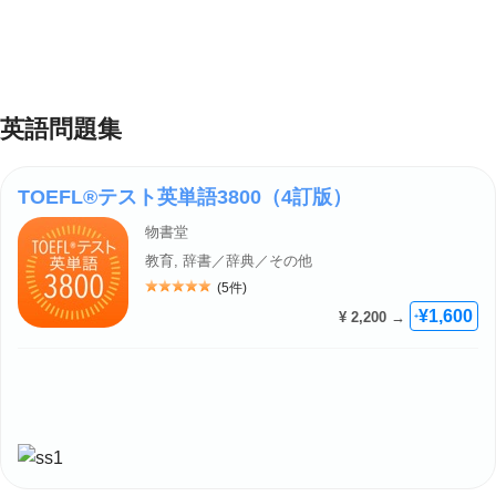
英語問題集
TOEFL®テスト英単語3800（4訂版）
物書堂
教育, 辞書／辞典／その他
(5件)
評価: 5
¥1,600
¥ 2,200 →
+