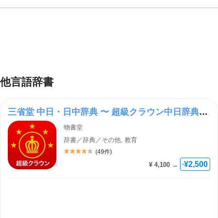
他言語辞書
三省堂 中日・日中辞典 〜 超級クラウン中日辞典・クラウン日中辞典 〜
物書堂
辞書／辞典／その他, 教育
(49件)
評価: 4
¥2,500
¥ 4,100 →
+