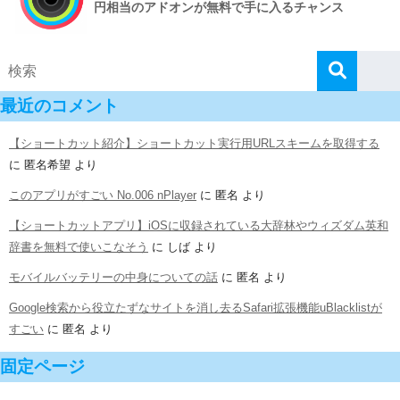
円相当のアドオンが無料で手に入るチャンス
最近のコメント
【ショートカット紹介】ショートカット実行用URLスキームを取得する
に
匿名希望
より
このアプリがすごい No.006 nPlayer
に
匿名
より
【ショートカットアプリ】iOSに収録されている大辞林やウィズダム英和
辞書を無料で使いこなそう
に
しば
より
モバイルバッテリーの中身についての話
に
匿名
より
Google検索から役立たずなサイトを消し去るSafari拡張機能uBlacklistが
すごい
に
匿名
より
固定ページ